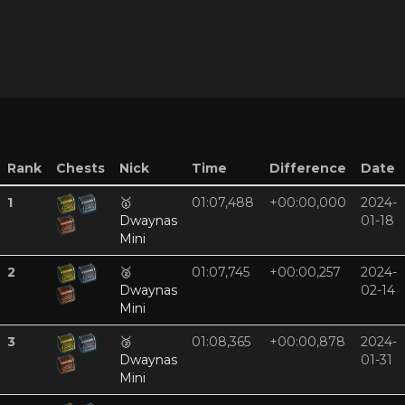
Rank
Chests
Nick
Time
Difference
Date
1
🥇
01:07,488
+00:00,000
2024-
Dwaynas
01-18
Mini
2
🥈
01:07,745
+00:00,257
2024-
Dwaynas
02-14
Mini
3
🥉
01:08,365
+00:00,878
2024-
Dwaynas
01-31
Mini