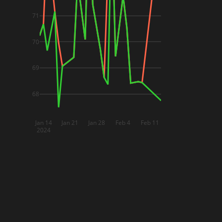
71
70
69
68
Jan 14
Jan 21
Jan 28
Feb 4
Feb 11
2024