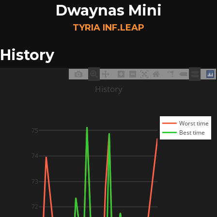
Dwaynas Mini
TYRIA INF.LEAP
History
History
Worst time
75
Best time
74
73
72