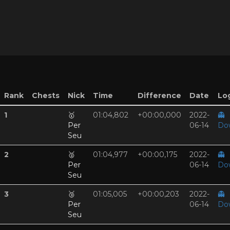
Rank
Chests
Nick
Time
Difference
Date
Log
1
🥇
01:04,802
+00:00,000
2022-
👻
Per
06-14
Do
Seu
2
🥈
01:04,977
+00:00,175
2022-
👻
Per
06-14
Do
Seu
3
🥉
01:05,005
+00:00,203
2022-
👻
Per
06-14
Do
Seu